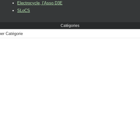
Electrocycle, l’Asso D3E
SLoCS
Catégories