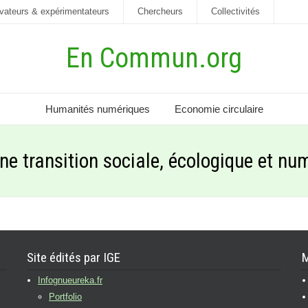
vateurs & expérimentateurs
Chercheurs
Collectivités
En Commun.org
Humanités numériques
Economie circulaire
ne transition sociale, écologique et nu
Site édités par IGE
M
Infognueureka.fr
Portfolio